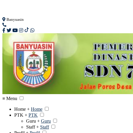
Loading...
Banyuasin
≡ Menu
Home +
Home
PTK +
PTK
Guru +
Guru
Staff +
Staff
Profil +
Profil