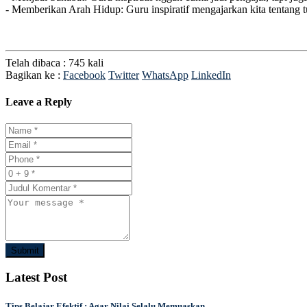
- Memberikan Arah Hidup: Guru inspiratif mengajarkan kita tentang 
Telah dibaca : 745 kali
Bagikan ke :
Facebook
Twitter
WhatsApp
LinkedIn
Leave a Reply
Submit
Latest Post
Tips Belajar Efektif : Agar Nilai Selalu Memuaskan